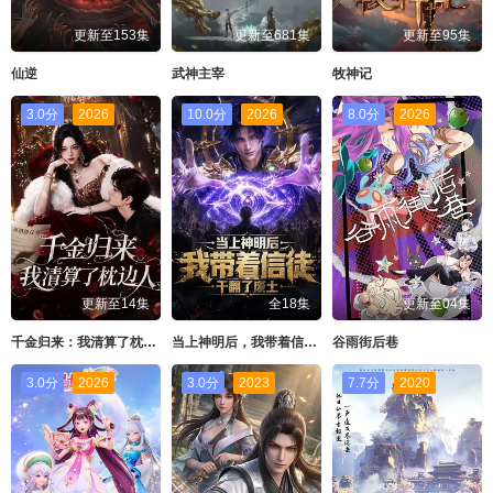
更新至153集
更新至681集
更新至95集
仙逆
武神主宰
牧神记
3.0分
2026
10.0分
2026
8.0分
2026
更新至14集
全18集
更新至04集
千金归来：我清算了枕边人
当上神明后，我带着信徒干翻了废土
谷雨街后巷
3.0分
2026
3.0分
2023
7.7分
2020