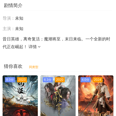
剧情简介
导演：
未知
主演：
未知
昔日英雄，离奇复活；魔潮将至，末日来临。一个全新的时
代正在崛起！
详情
猜你喜欢
同类型
8.0分
2023
6.3分
2020
4.0分
2024