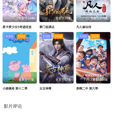
更新至14集
更新至15集
更新至186集
星卡梦少女5奇迹绽放
掌门低调点
凡人修仙传
6.0分
2026
2.0分
2026
5.0分
2026
更新至07集
更新至07集
更新至04集
小猪佩奇 第十二季
太古神尊
茶啊二中 第六季
影片评论