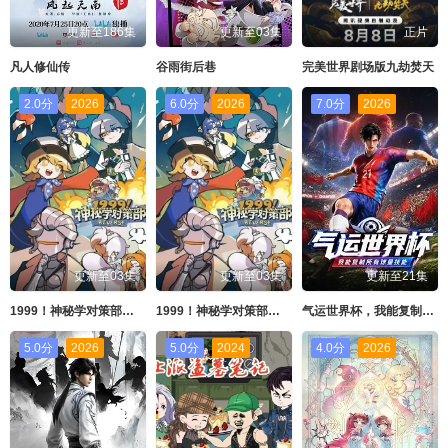
更新至186集
更新至03集
正片
凡人修仙传
谷雨街后巷
​完美世界剧场版九劫焚天​
2.0分
2026
6.0分
2026
7.0分
2026
更新至03集
更新至03集
更新至21集
1999！神秘学对策部英配版
1999！神秘学对策部中配版
气运世界杯，我能复制所有球星技能
5.0分
2026
5.0分
2024
4.0分
2026