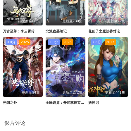
更新至08集
更新至730集
更新至22集
万古至尊：李云霄传
北派盗墓笔记
花仙子之魔法香对论
3.0分
2025
1.0分
2025
7.3分
2017
更新至34集
更新至272集
更新至441集
光阴之外
全民诡异：开局掌握零元购·动态漫画
妖神记
影片评论