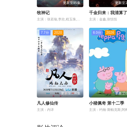
更新至95集
更新至1
牧神记
主演：张若瑜,李欣,程玉珠,杜晴晴,虞晓旭,于凯隆,高嗣航,张恒,王宇航,刘宇轩,唐昊
主演：金鑫,张恬恬
7.7分
2020
6.0分
2026
更新至186集
更新至0
凡人修仙传
小猪佩奇 第十二季
主演：内详