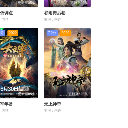
更新至05集
更新至02集
低调点
谷雨街后巷
：内详
主演：内详
0分
2022
7.2分
2020
更新至85集
更新至629集
宰年番
无上神帝
：内详
主演：内详