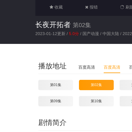
收藏
报错
刷
长夜开拓者
第02集
2023-01-12更新 /
5.0分
/
国产动漫
/
中国大陆
/
2022
播放地址
百度高清
百度高清
第01集
第02集
第09集
第10集
剧情简介