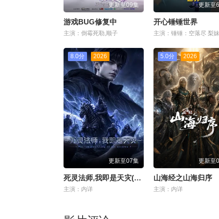
更新至09集
更新至6
游戏BUG修复中
开心锤锤世界
主演：倒霉死勒,顺子
8.0分
2026
5.0分
2026
更新至07集
更新至0
死灵法师,我即是天灾(2026)
山海经之山海归序
主演：内详
主演：内详