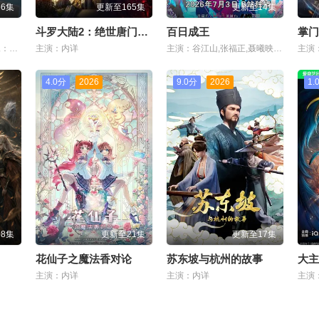
6集
更新至165集
更新至14集
斗罗大陆2：绝世唐门2023
百日成王
掌门
主演：锤锤：空落尽 梨妹：涩尕猫
主演：内详
主演：谷江山,张福正,聂曦映,李楠,姜贺,赵熠彤,若瑾
主演
4.0分
2026
9.0分
2026
1.
8集
更新至21集
更新至17集
花仙子之魔法香对论
苏东坡与杭州的故事
大主
主演：内详
主演：内详
主演