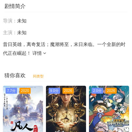
剧情简介
导演：
未知
主演：
未知
昔日英雄，离奇复活；魔潮将至，末日来临。一个全新的时
代正在崛起！
详情
猜你喜欢
同类型
7.7分
2020
9.0分
2026
2.0分
2026