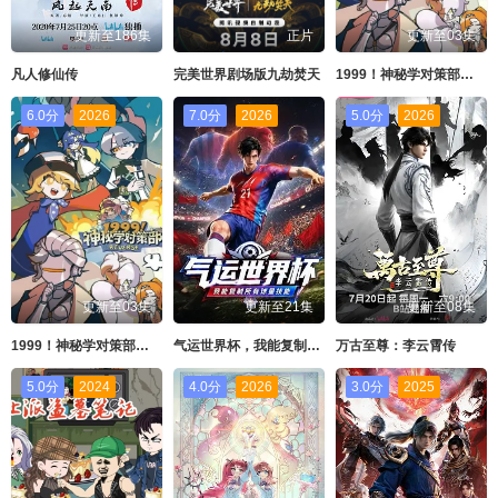
更新至186集
正片
更新至03集
凡人修仙传
​完美世界剧场版九劫焚天​
1999！神秘学对策部英配版
6.0分
2026
7.0分
2026
5.0分
2026
更新至03集
更新至21集
更新至08集
1999！神秘学对策部中配版
气运世界杯，我能复制所有球星技能
万古至尊：李云霄传
5.0分
2024
4.0分
2026
3.0分
2025