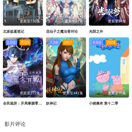
更新至730集
更新至22集
更新至34集
北派盗墓笔记
花仙子之魔法香对论
光阴之外
1.0分
2025
7.3分
2017
6.0分
2026
更新至272集
更新至441集
更新至05集
全民诡异：开局掌握零元购·动态漫画
妖神记
小猪佩奇 第十二季
影片评论