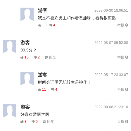
游客
2023-06-30 18:06:51
我是不喜欢男主和作者恶趣味，看得很煎熬
1
4
举报
游客
2022-08-07 09:52:08
99.9分？
15
2
回复
举报
游客
2023-05-17 23:33:07
时间会证明无职转生是神作！
11
4
举报
游客
2022-08-06 21:23:10
好喜欢爱丽丝啊
3
0
回复
举报