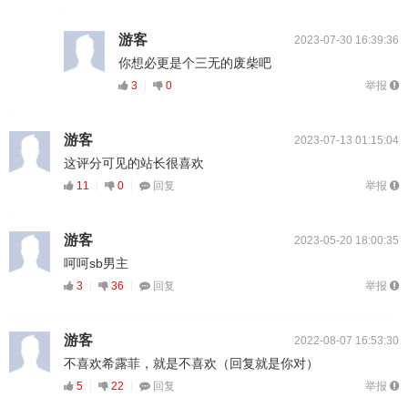
游客
2023-07-30 16:39:36
你想必更是个三无的废柴吧
3
0
举报
游客
2023-07-13 01:15:04
这评分可见的站长很喜欢
11
0
回复
举报
游客
2023-05-20 18:00:35
呵呵sb男主
3
36
回复
举报
游客
2022-08-07 16:53:30
不喜欢希露菲，就是不喜欢（回复就是你对）
5
22
回复
举报