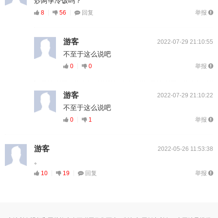
炒两季冷饭吗？
8
56
回复
举报
游客
2022-07-29 21:10:55
不至于这么说吧
0
0
举报
游客
2022-07-29 21:10:22
不至于这么说吧
0
1
举报
游客
2022-05-26 11:53:38
。
10
19
回复
举报