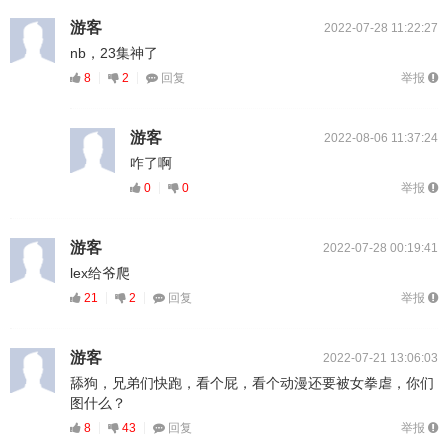
游客
2022-07-28 11:22:27
nb，23集神了
8
2
回复
举报
游客
2022-08-06 11:37:24
咋了啊
0
0
举报
游客
2022-07-28 00:19:41
lex给爷爬
21
2
回复
举报
游客
2022-07-21 13:06:03
舔狗，兄弟们快跑，看个屁，看个动漫还要被女拳虐，你们
图什么？
8
43
回复
举报