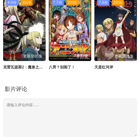
4.0分
2026
7.7分
2020
7.0分
2026
更新至05集
全12集
更新至05集
克雷瓦提斯2：魔兽之王与虚伪的勇者传承
八男？别闹了！
天是红河岸
影片评论