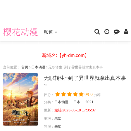
频道
新域名:【yh-dm.com】
当前位置：
首页
日本动漫
无职转生~到了异世界就拿出真本事~
无职转生~到了异世界就拿出真本事
~
99.9
评分：
力荐
分类：
日本动漫
日本
2021
更新：
完结/2023-06-19 17:35:37
主演：
未知
导演：
未知