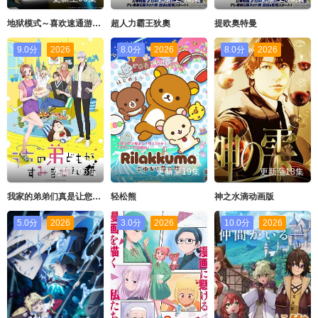
地狱模式～喜欢速通游戏的玩家在废设定异世界无双～第二季
超人力霸王狄奧
提欧奥特曼
9.0分
2026
8.0分
2026
8.0分
2026
更新至06集
更新至19集
更新至18集
我家的弟弟们真是让您费心了
轻松熊
神之水滴动画版
5.0分
2026
3.0分
2026
10.0分
2026