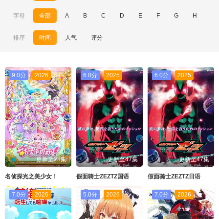
字母
全部
A
B
C
D
E
F
G
H
I
排序
时间
人气
评分
9.0分
2026
6.0分
2025
6.0分
2025
更新至28集
更新至47集
更新至47集
名侦探光之美少女！
假面骑士ZEZTZ国语
假面骑士ZEZTZ日语
7.0分
2026
5.0分
2026
7.0分
2026