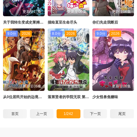
更新至17集
更新至06集
更新至06集
关于我转生变成史莱姆这档事第四季
描绘直至生命尽头
你们先走我断后
9.0分
2026
8.0分
2026
9.0分
2026
更新至06集
更新至07集
更新至06集
从0位居民开始的边境领主大人
落第贤者的学院无双 第二回转生，S等级作弊魔术师冒险记
少女怪兽焦糖味
首页
上一页
1/242
下一页
尾页