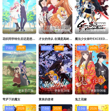
更新至05集
更新至06集
更新至06集
花织同学转生后还是想干架
才女的侍从 在满是高岭之花的贵族学校暗中照顾
魔法少女奈叶EXCEEDS Gun Blaze Vengeance
7.0分
2026
10.0分
2026
9.0分
2026
更新至07集
更新至18集
更新至06集
穹庐下的魔女
黄泉的使者
鬼之花嫁
9.0分
2026
7.0分
2026
2.0分
2026