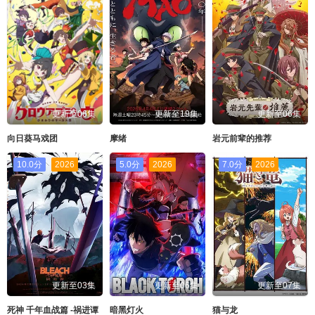
更新至06集
更新至19集
更新至06集
向日葵马戏团
摩绪
岩元前辈的推荐
10.0分
2026
5.0分
2026
7.0分
2026
更新至03集
更新至06集
更新至07集
死神 千年血战篇 -祸进谭
暗黑灯火
猫与龙