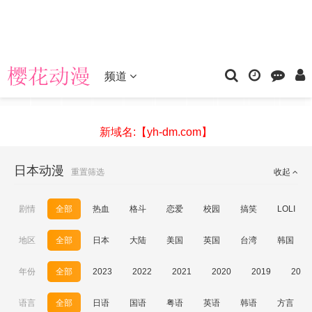
频道
新域名:【yh-dm.com】
日本动漫
重置筛选
收起
剧情
全部
热血
格斗
恋爱
校园
搞笑
LOLI
地区
全部
日本
大陆
美国
英国
台湾
韩国
年份
全部
2023
2022
2021
2020
2019
2018
语言
全部
日语
国语
粤语
英语
韩语
方言