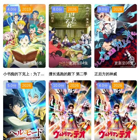
4.0分
2019
8.0分
2026
9.0分
2026
更新至16集
更新至04集
更新至06集
小书痴的下克上：为了成为图书管理员不择手段！第四季
擅长逃跑的殿下 第二季
正后方的神威
5.0分
2026
10.0分
2026
4.0分
2026
更新至06集
更新至06集
更新至06集