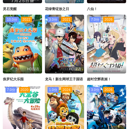
灵石觉醒
花绿青绽放之日
八仙！
10.0分
2022
3.0分
2021
7.0分
2026
HD国语
HD国语
HD
侏罗纪大乐园
龙马！新生网球王子国语
超时空辉夜姬！
7.0分
2020
1.0分
2024
3.0分
2026