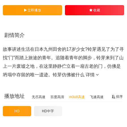
立即播放
收藏
剧情简介
故事讲述生活在日本九州田舍的17岁少女?铃芽遇见了为了寻
找“门”而踏上旅途的青年。追随着青年的脚步，铃芽来到了山
上一片废墟之地，在这里静静伫立着一扇古老的门，仿佛是
坍塌中存留的唯一遗迹。铃芽仿佛被什么
详情
播放地址
排序
无尽高速
百度高清
m3u8高速
飞速高速
HD
HD中字