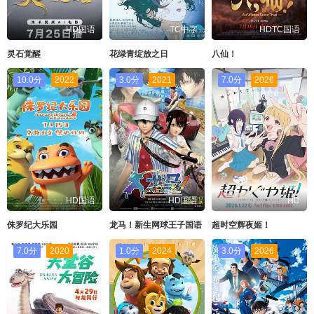
HD国语
TC中字
HDTC国语
灵石觉醒
花绿青绽放之日
八仙！
10.0分
2022
3.0分
2021
7.0分
2026
HD国语
HD国语
HD
侏罗纪大乐园
龙马！新生网球王子国语
超时空辉夜姬！
7.0分
2020
1.0分
2024
3.0分
2026