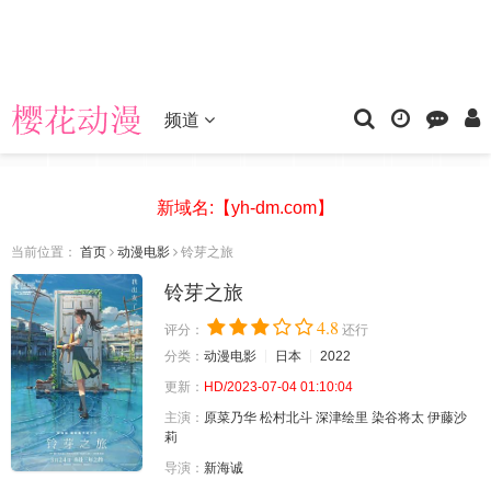
频道
新域名:【yh-dm.com】
当前位置：
首页
动漫电影
铃芽之旅
铃芽之旅
4.8
评分：
还行
分类：
动漫电影
日本
2022
更新：
HD/2023-07-04 01:10:04
主演：
原菜乃华
松村北斗
深津绘里
染谷将太
伊藤沙
莉
导演：
新海诚