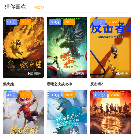
猜你喜欢
同类型
9.0分
2025
5.0分
2022
8.0分
2022
HD国语
HD国语
HD国语
燃比娃
哪吒之决战龙神
反击者2
4.0分
2026
3.0分
2026
10.0分
2026