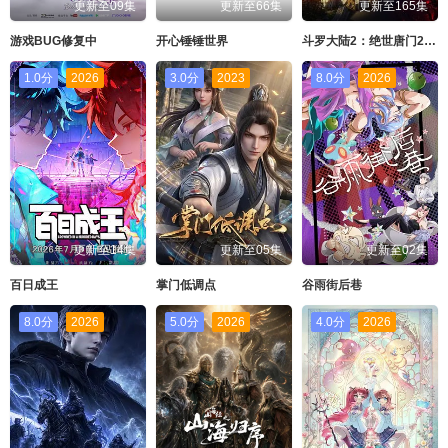
更新至09集
更新至66集
更新至165集
游戏BUG修复中
开心锤锤世界
斗罗大陆2：绝世唐门2023
1.0分
2026
3.0分
2023
8.0分
2026
更新至14集
更新至05集
更新至02集
百日成王
掌门低调点
谷雨街后巷
8.0分
2026
5.0分
2026
4.0分
2026