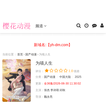
频道
新域名:【yh-dm.com】
当前位置：
首页
国产动漫
为喵人生
为喵人生
1.0
评分：
很差
分类：
国产动漫
中国大陆
2025
更新：
全36集/2026-06-30 11:30:02
主演：
张杰
李诗萌
邱秋
导演：
魏永亮