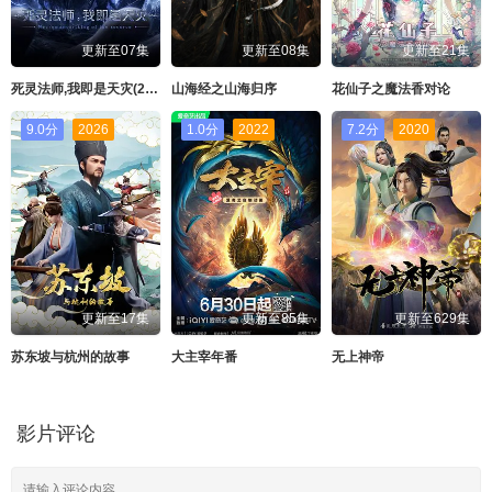
更新至07集
更新至08集
更新至21集
死灵法师,我即是天灾(2026)
山海经之山海归序
花仙子之魔法香对论
9.0分
2026
1.0分
2022
7.2分
2020
更新至17集
更新至85集
更新至629集
苏东坡与杭州的故事
大主宰年番
无上神帝
影片评论