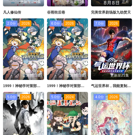
第49集
第50集
第51集
第52集
更新至186集
更新至03集
正片
凡人修仙传
谷雨街后巷
​完美世界剧场版九劫焚天​
第53集
第54集
第55集
第56集
2.0分
2026
6.0分
2026
7.0分
2026
第57集
第58集
第59集
第60集
第61集
第62集
第63集
第64集
第65集
第66集
第67集
第68集
第69集
第70集
第71集
第72集
更新至03集
更新至03集
更新至21集
第73集
第74集
第75集
第76集
1999！神秘学对策部英配版
1999！神秘学对策部中配版
气运世界杯，我能复制所有球星技能
5.0分
2026
5.0分
2024
4.0分
2026
第77集
第78集
第79集
第80集
第81集
第82集
第83集
第84集
第85集
第86集
第87集
第88集