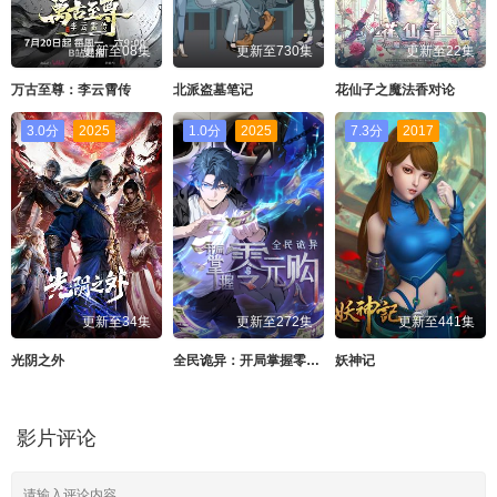
第89集
第90集
第91集
第92集
更新至08集
更新至730集
更新至22集
第93集
第94集
第95集
第96集
万古至尊：李云霄传
北派盗墓笔记
花仙子之魔法香对论
第97集
第98集
第99集
第100集
3.0分
2025
1.0分
2025
7.3分
2017
第101集
第102集
第103集
第104集
第105集
第106集
第107集
第108集
第109集
第110集
第111集
第112集
更新至34集
更新至272集
更新至441集
第113集
第114集
第115集
第116集
光阴之外
全民诡异：开局掌握零元购·动态漫画
妖神记
第117集
第118集
第119集
第120集
第121集
第122集
第123集
第124集
影片评论
第125集
第126集
第127集
第128集