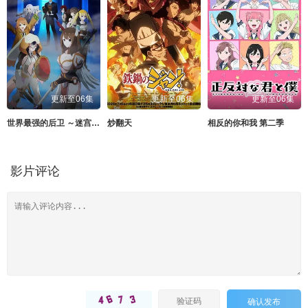
更新至06集
更新至06集
更新至06集
世界最强的后卫 ～迷宫国的新人探索者～
炒翻天
相反的你和我 第二季
影片评论
确认发布