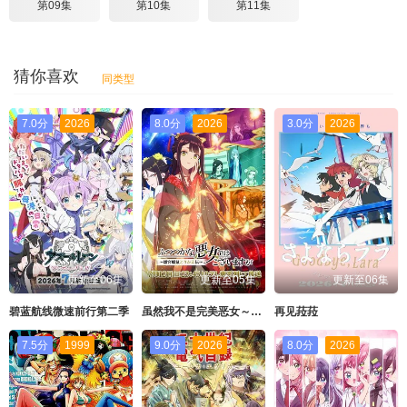
第09集
第10集
第11集
猜你喜欢
同类型
7.0分
2026
8.0分
2026
3.0分
2026
更新至06集
更新至05集
更新至06集
碧蓝航线微速前行第二季
虽然我不是完美恶女～雏宫蝶鼠替换传～
再见菈菈
7.5分
1999
9.0分
2026
8.0分
2026