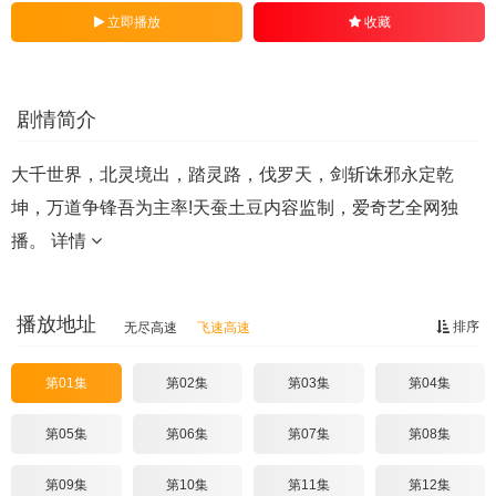
立即播放
收藏
剧情简介
大千世界，北灵境出，踏灵路，伐罗天，剑斩诛邪永定乾
坤，万道争锋吾为主率!天蚕土豆内容监制，爱奇艺全网独
播。
详情
播放地址
排序
无尽高速
飞速高速
第01集
第02集
第03集
第04集
第05集
第06集
第07集
第08集
第09集
第10集
第11集
第12集