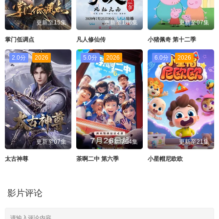
更新至15集
更新至186集
更新至07集
掌门低调点
凡人修仙传
小猪佩奇 第十二季
2.0分
2026
5.0分
2026
6.0分
2026
更新至07集
更新至04集
更新至21集
太古神尊
茶啊二中 第六季
小星帽尼欧欧
影片评论