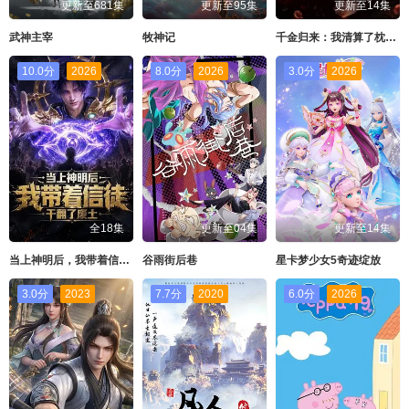
第49集
第50集
第51集
第52集
更新至681集
更新至95集
更新至14集
武神主宰
牧神记
千金归来：我清算了枕边人
10.0分
2026
8.0分
2026
3.0分
2026
全18集
更新至04集
更新至14集
当上神明后，我带着信徒干翻了废土
谷雨街后巷
星卡梦少女5奇迹绽放
3.0分
2023
7.7分
2020
6.0分
2026